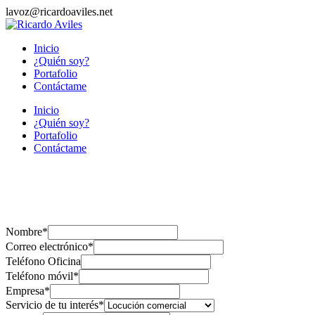
lavoz@ricardoaviles.net
Inicio
¿Quién soy?
Portafolio
Contáctame
Inicio
¿Quién soy?
Portafolio
Contáctame
Nombre
*
Correo electrónico
*
Teléfono Oficina
Teléfono móvil
*
Empresa
*
Servicio de tu interés
*